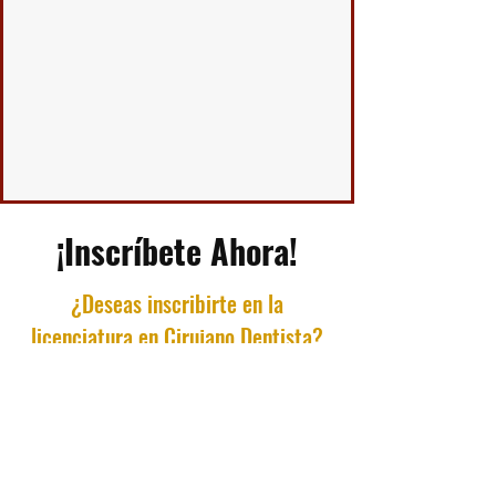
¡Inscríbete Ahora!
¿Deseas inscribirte en la
licenciatura en Cirujano Dentista?
conoce el proceso de admisión o
bien inscríbete ahora mismo!
Para iniciar tu inscripción completa un
formulario en línea